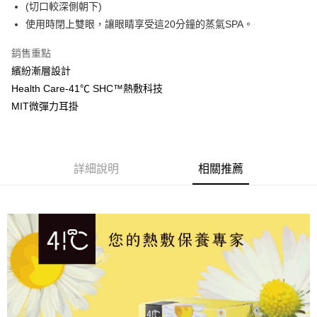
國泰世華商業銀行
兆豐國際商業銀行
(切口較深側朝下)
街口支付
臺灣中小企業銀行
台中商業銀行
使用時閉上雙眼，讓眼睛享受這20分鐘的蒸氣SPA。
匯豐（台灣）商業銀行
華泰商業銀行
悠遊付
聯邦商業銀行
遠東國際商業銀行
銷售重點
元大商業銀行
永豐商業銀行
AFTEE先享後付
繽紛漸層設計
玉山商業銀行
星展（台灣）商業銀行
相關說明
Health Care-41℃ SHC™熱敷科技
台新國際商業銀行
中國信託商業銀行
【關於「AFTEE先享後付」】
MIT微彈力耳掛
台灣樂天信用卡公司
ATM付款
AFTEE先享後付是「在收到商品之後才付款」的支付方式。 讓您購物簡單
便利好安心！
１．簡單：不需註冊會員、不需綁卡、不需儲值。
運送方式
２．便利：只要手機號碼，簡訊認證，即可結帳。
３．安心：先確認商品／服務後，再付款。
詳細說明
相關推薦
全家取貨付款
每筆NT$80，滿NT$600(含以上)免運費
【「AFTEE先享後付」結帳流程】
１．於結帳方式選擇「AFTEE先享後付」後，將跳轉至「AFTEE先享後付」
付款後全家取貨
結帳頁面，進行簡訊認證並確認金額後，即可完成結帳。
２．訂單成立數日內，您將收到繳費通知簡訊。
每筆NT$80，滿NT$600(含以上)免運費
３．收到繳費通知簡訊後14天內，點擊此簡訊中的連結，可透過四大超商／
ATM／網路銀行／等多元方式進行付款，方視為交易完成。
7-11取貨付款
※ 請注意：結帳手續完成當下不需立刻繳費，但若您需要取消訂單，請聯絡
每筆NT$80，滿NT$600(含以上)免運費
購買商品的店家。未經商家同意取消之訂單仍視為有效，需透過AFTEE先享
後付繳納相關費用。
付款後7-11取貨
※ 交易是否成功請以「AFTEE先享後付 」之結帳頁面顯示為準，若有關於