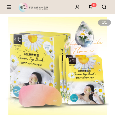
0
1
/
1