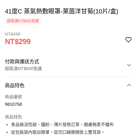
41度C 蒸氣熱敷眼罩-萊茵洋甘菊(10片/盒)
超取滿NT$600免運
NT$499
NT$299
付款與運送方式
超取滿NT$600免運
付款方式
商品特色
信用卡一次付款
商品編號
信用卡分期付款
9810758
3 期 0 利率 每期
NT$99
21家銀行
商品特色
合作金庫商業銀行
第一商業銀行
超商取貨付款
食品級活性碳、鐵粉、薄片發熱芯等，親膚棉柔不織布
華南商業銀行
彰化商業銀行
從包裝袋內取出眼罩，從切口線撕開掛上雙耳掛。
LINE Pay
上海商業儲蓄銀行
台北富邦商業銀行